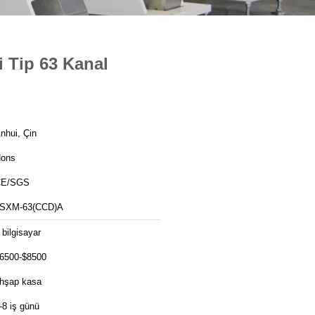
 Tip 63 Kanal
nhui, Çin
ons
CE/SGS
SXM-63(CCD)A
 bilgisayar
6500-$8500
hşap kasa
-8 iş günü