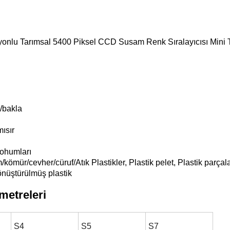
onlu Tarımsal 5400 Piksel CCD Susam Renk Sıralayıcısı Mini 
e/bakla
mısır
tohumları
kömür/cevher/cüruf/Atık Plastikler, Plastik pelet, Plastik parçala
önüştürülmüş plastik
metreleri
S4
S5
S7