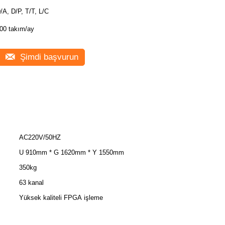
/A, D/P, T/T, L/C
00 takım/ay
Şimdi başvurun
AC220V/50HZ
U 910mm * G 1620mm * Y 1550mm
350kg
63 kanal
Yüksek kaliteli FPGA işleme