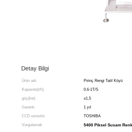
Detay Bilgi
Ürün adı:
Pirinç Rengi Tatil Köyü
Kapasite(t/h):
0,6-1T/S
güç(kw):
≤1,5
Garanti:
1 yıl
CCD sensörü:
TOSHIBA
Vurgulamak:
5400 Piksel Susam Renk 