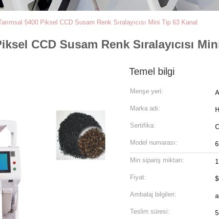
Tarımsal 5400 Piksel CCD Susam Renk Sıralayıcısı Mini Tip 63 Kanal
iksel CCD Susam Renk Sıralayıcısı Mini
Temel bilgi
Menşe yeri:
A
Marka adı:
H
Sertifika:
Model numarası:
6
Min sipariş miktarı:
1
Fiyat:
$
Ambalaj bilgileri:
a
Teslim süresi:
5