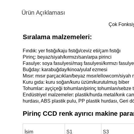
Ürün Açıklaması
Çok Fonksiy
Sıralama malzemeleri:
Fındık: yer fıstığı/kaju fıstığı/ceviz eti/çam fıstığı
Pirinç: beyaz/siyah/kırmızı/sarı/arpa pirinci
Fasulye: soya fasulyesi/maş fasulyesi/kırmızı fasuly
Buğday: karabuğday/kinoa/yulaf ezmesi
Mısır: mısır parçacıkları/beyaz mısır/ellowcorn/siyah 
Kuru gıda: kuru soğan/kuru üzüm/kurutulmuş biber
Tohumlar: ayçiçeği tohumları/pirinç tohumları/sebze 
Endüstriyel malzemeler: plastik/hurda metal/kırık cam/
hurdası, ABS plastik pulu, PP plastik hurdası, Geri d
Pirinç CCD renk ayırıcı makine para
İsim
S1
S3