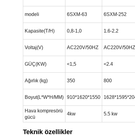
modeli
6SXM-63
6SXM-252
Kapasite(T/H)
0,8-1,0
1.6-2.2
Voltaj(V)
AC220V/50HZ
AC220V/50H
GÜÇ(KW)
<1,5
<2.4
Ağırlık (kg)
350
800
Boyut(L*W*H/MM)
910*1620*1550
1628*1595*20
Hava kompresörü
4kw
5.5 kw
gücü
Teknik özellikler