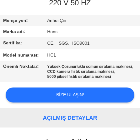
KONTROL
220 V 50 HZ
BIZIMLE
Menşe yeri:
Anhui Çin
ILETIŞIME
Marka adı:
Hons
GEÇIN
Sertifika:
CE、 SGS、ISO9001
Model numarası:
HC1
BIR
Önemli Noktalar:
,
Yüksek Çözünürlüklü somun sıralama makinesi
TEKLIF
,
CCD kamera fıstık sıralama makinesi
5000 piksel fıstık sıralama makinesi
ISTEĞI
BIZE ULAŞIN!
SITE
HARITASI
AÇILMIŞ DETAYLAR
PRIVACY