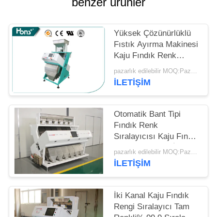
benzer ürünler
POLICY
Yüksek Çözünürlüklü
Fıstık Ayırma Makinesi
Kaju Fındık Renk
Sıralayıcısı 220 V 50
pazarlık edilebilir MOQ:Pazarlık
HZ
İLETIŞIM
Otomatik Bant Tipi
Fındık Renk
Sıralayıcısı Kaju Fındık
Karşıtı Sıkışma İçin
pazarlık edilebilir MOQ:Pazarlık
Altı Kanal
İLETIŞIM
İki Kanal Kaju Fındık
Rengi Sıralayıcı Tam