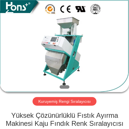
Hongshi
Optoelectronic
High-
tech
Co.,Ltd.
All
Rights
Reserved.
EV
ÜRÜN:%
S
HAKKIMIZDA
FABRIKA
TURU
Kuruyemiş Rengi Sıralayıcısı
Yüksek Çözünürlüklü Fıstık Ayırma
KALITE
Makinesi Kaju Fındık Renk Sıralayıcısı