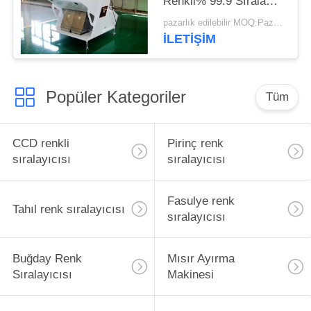
Renkli% 99.9 Sıralama
Hassasiyeti
pazarlık edilebilir MOQ:Pazarlık
İLETIŞIM
Popüler Kategoriler
Tüm
CCD renkli
Pirinç renk
sıralayıcısı
sıralayıcısı
Fasulye renk
Tahıl renk sıralayıcısı
sıralayıcısı
Buğday Renk
Mısır Ayırma
Sıralayıcısı
Makinesi