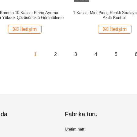
Kamera 10 Kanallı Pirinç Ayırma
1 Kanallı Mini Pirinç Renkli Sıralay
i Yüksek Çözünürlüklü Görüntüleme
Akıllı Kontrol
İletişim
İletişim
1
2
3
4
5
zda
Fabrika turu
Üretim hattı