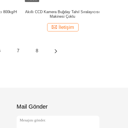
ıcı 800kg/H
Akıllı CCD Kamera Buğday Tahıl Sıralayıcısı
Makinesi Çoklu
İletişim
6
7
8
Mail Gönder