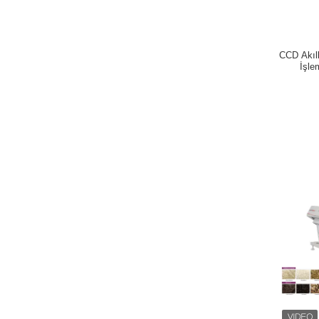
CCD Akıll
İşle