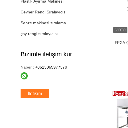
Plastik Ayırma Makinesi
Cevher Rengi Sıralayıcısı
Sebze makinesi sıralama
çay rengi sıralayıcısı
FPGA Ço
Bizimle iletişim kur
Naber :
+8613865977579
İletişim