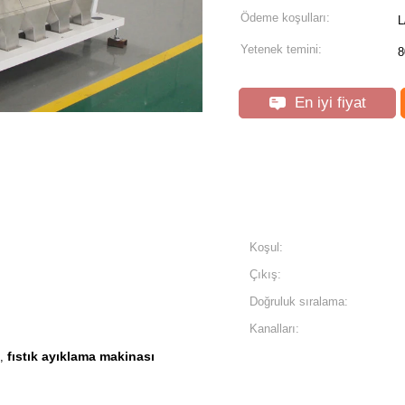
Ödeme koşulları:
L
Yetenek temini:
8
En iyi fiyat
Koşul:
Çıkış:
Doğruluk sıralama:
Kanalları:
fıstık ayıklama makinası
,