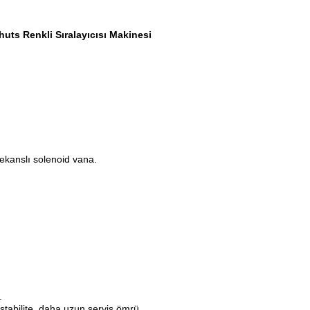
uts Renkli Sıralayıcısı Makinesi
frekanslı solenoid vana.
.
stabilite, daha uzun servis ömrü.