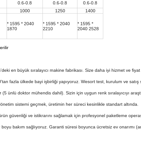
0.6-0.8
0.6-0.8
0.6-0.8
1000
1250
1400
* 1595 * 2040
* 1595 * 2040
* 1595 *
1870
2210
2040 2528
rilir
'deki en büyük sıralayıcı makine fabrikası.
Size daha iyi hizmet ve fiya
tan fazla ülkede bayi işbirliği yapıyoruz.
Wesort test, kurulum ve satış s
r (5 ünlü doktor mühendis dahil).
Sizin için uygun renk sıralayıcıyı araştır
önetim sistemi geçmek, üretimin her süreci kesinlikle standart altında.
ürün güvenliği ve istikrarını sağlamak için profesyonel paketleme opera
ür boyu bakım sağlıyoruz.
Garanti süresi boyunca ücretsiz ev onarımı (a