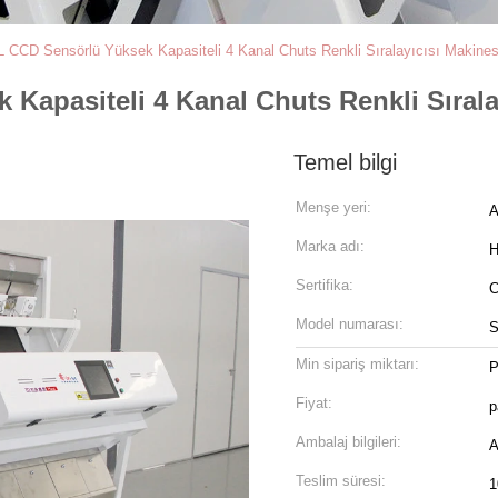
 CCD Sensörlü Yüksek Kapasiteli 4 Kanal Chuts Renkli Sıralayıcısı Makines
Kapasiteli 4 Kanal Chuts Renkli Sırala
Temel bilgi
Menşe yeri:
A
Marka adı:
H
Sertifika:
Model numarası:
S
Min sipariş miktarı:
P
Fiyat:
p
Ambalaj bilgileri:
A
Teslim süresi:
1