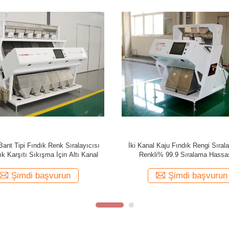
deği Fındık Renk Sıralayıcısı RGB
Geri Dönüşümlü 7 Kanal Fıstık 
ohumları İçin Tam Renkli Hulled
Sıralayıcısı, Kaju Fıstığı Ayırma
Şimdi başvurun
Şimdi başvurun