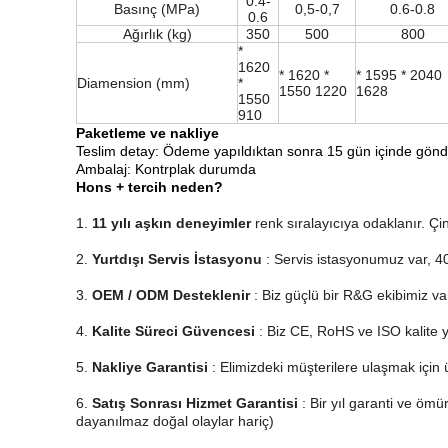
0.4-
Basınç (MPa)
0,5-0,7
0.6-0.8
0.6
Ağırlık (kg)
350
500
800
*
1620
* 1620 *
* 1595 * 2040
Diamension (mm)
*
1550 1220
1628
1550
910
Paketleme ve nakliye
Teslim detay: Ödeme yapıldıktan sonra 15 gün içinde gönde
Ambalaj: Kontrplak durumda
Hons + tercih neden?
1.
11 yılı aşkın deneyimler
renk sıralayıcıya odaklanır.
Çin
2.
Yurtdışı Servis İstasyonu
: Servis istasyonumuz var, 40'
3.
OEM / ODM Desteklenir
: Biz güçlü bir R&G ekibimiz va
4.
Kalite Süreci Güvencesi
: Biz CE, RoHS ve ISO kalite y
5.
Nakliye Garantisi
: Elimizdeki müşterilere ulaşmak için 
6.
Satış Sonrası Hizmet Garantisi
: Bir yıl garanti ve öm
dayanılmaz doğal olaylar hariç)