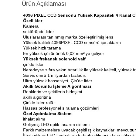
Ürün Açıklaması
4096 PIXEL CCD Sensörlü Yüksek Kapasiteli 4 Kanal Ch
Özellikler
Kamera
sektöründe lider
Uluslararası tanınmış marka özelleştirilmiş lens
Yüksek kaliteli 4096PIXEL CCD sensörü içe aktarın
Yüksek hızlı tarama
En yüksek çözünürlük 0,02 mm²'ye geliyor
Yüksek frekanslı solenoid valf
çin'de lider
Neredeyse sıfıra yakın tutarlılık ile yüksek kaliteli, yüksek 
Servis ömrü 1 milyardan fazladır.
Ultra yüksek hassasiyet, Çin'de lider
Akıllı Görüntü İşleme Algoritması
Renklerin ve şekillerin birleşimi
akıllı algoritma
Çin'de lider rolü.
Hassas profesyonel sıralama çözümleri
Özel Aydınlatma Sistemi
ithalat alımı
Gelişmiş LED optik tasarım sistemi.
Farklı malzemelere uyacak çeşitli ışık kaynakları mevcuttur
İthal edilmiş LED lambaların tedarik edilmesi, daha yüksek 