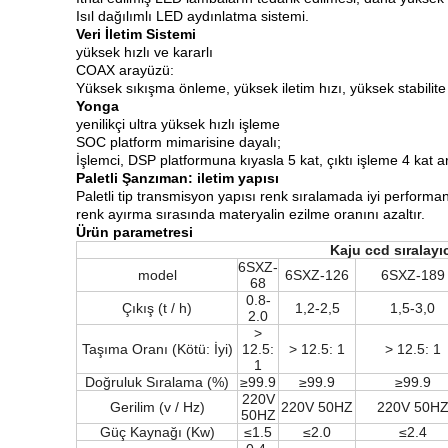
Isıl dağılımlı LED aydınlatma sistemi.
Veri İletim Sistemi
yüksek hızlı ve kararlı
COAX arayüzü:
Yüksek sıkışma önleme, yüksek iletim hızı, yüksek stabilite
Yonga
yenilikçi ultra yüksek hızlı işleme
SOC platform mimarisine dayalı;
İşlemci, DSP platformuna kıyasla 5 kat, çıktı işleme 4 kat artı
Paletli Şanzıman: iletim yapısı
Paletli tip transmisyon yapısı renk sıralamada iyi performans
renk ayırma sırasında materyalin ezilme oranını azaltır.
Ürün parametresi
Kaju ccd sıralayı
6SXZ-
model
6SXZ-126
6SXZ-189
68
0.8-
Çıkış (t / h)
1,2-2,5
1,5-3,0
2.0
>
Taşıma Oranı (Kötü: İyi)
12.5:
> 12.5: 1
> 12.5: 1
1
Doğruluk Sıralama (%)
≥99.9
≥99.9
≥99.9
220V
Gerilim (v / Hz)
220V 50HZ
220V 50H
50HZ
Güç Kaynağı (Kw)
≤1.5
≤2.0
≤2.4