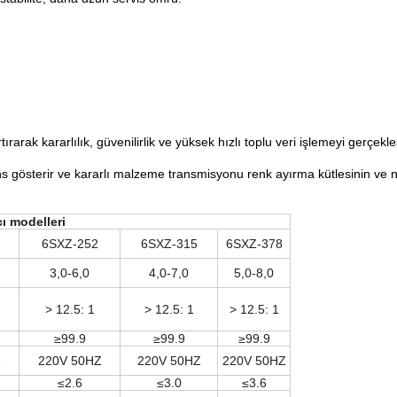
rarak kararlılık, güvenilirlik ve yüksek hızlı toplu veri işlemeyi gerçekleş
 gösterir ve kararlı malzeme transmisyonu renk ayırma kütlesinin ve net s
cı modelleri
6SXZ-252
6SXZ-315
6SXZ-378
3,0-6,0
4,0-7,0
5,0-8,0
> 12.5: 1
> 12.5: 1
> 12.5: 1
≥99.9
≥99.9
≥99.9
Z
220V 50HZ
220V 50HZ
220V 50HZ
≤2.6
≤3.0
≤3.6