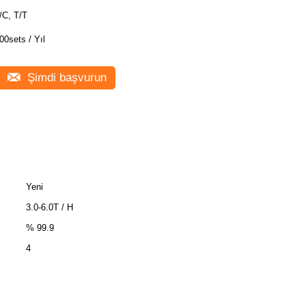
/C, T/T
00sets / Yıl
Şimdi başvurun
Yeni
3.0-6.0T / H
% 99.9
4