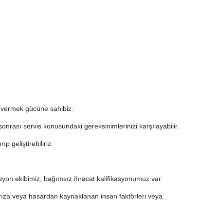
t vermek gücüne sahibiz.
onrası servis konusundaki gereksinimlerinizi karşılayabilir.
ıp geliştirebiliriz.
syon ekibimiz, bağımsız ihracat kalifikasyonumuz var.
rıza veya hasardan kaynaklanan insan faktörleri veya