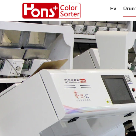
Ev
Ürün