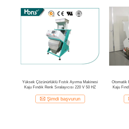
ak İçin 1
Yüksek Çözünürlüklü Yerfıstığı Makinesi Tek
Kabak Çekir
layıcısı
Kanallı Fıstık Makinesi
Kabak T
Şimdi başvurun