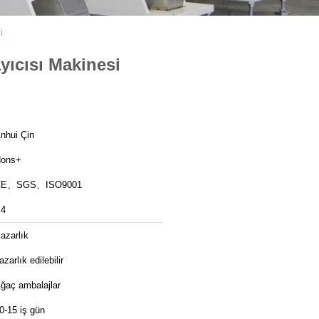
i
yıcısı Makinesi
nhui Çin
ons+
CE、SGS、ISO9001
4
azarlık
azarlık edilebilir
ğaç ambalajlar
0-15 iş gün