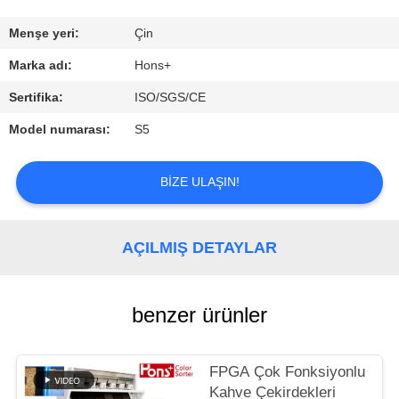
KONTROL
Menşe yeri:
Çin
BIZIMLE
Marka adı:
Hons+
ILETIŞIME
Sertifika:
ISO/SGS/CE
GEÇIN
Model numarası:
S5
BIR
BIZE ULAŞIN!
TEKLIF
ISTEĞI
AÇILMIŞ DETAYLAR
SITE
benzer ürünler
HARITASI
FPGA Çok Fonksiyonlu
PRIVACY
Kahve Çekirdekleri