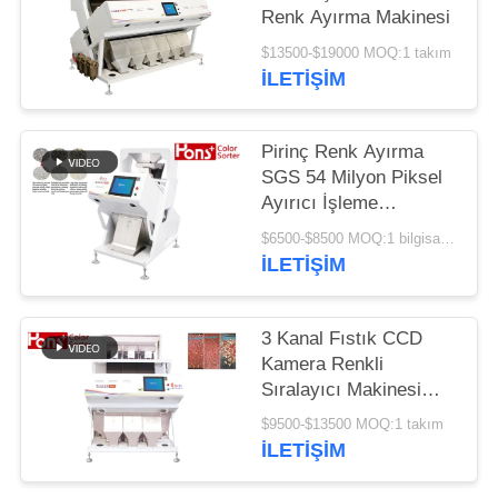
POLICY
Renk Ayırma Makinesi
$13500-$19000 MOQ:1 takım
İLETIŞIM
Pirinç Renk Ayırma
SGS 54 Milyon Piksel
Ayırıcı İşleme
Makinesi
$6500-$8500 MOQ:1 bilgisayar
İLETIŞIM
3 Kanal Fıstık CCD
Kamera Renkli
Sıralayıcı Makinesi
Çoklu Fonksiyon
$9500-$13500 MOQ:1 takım
İLETIŞIM