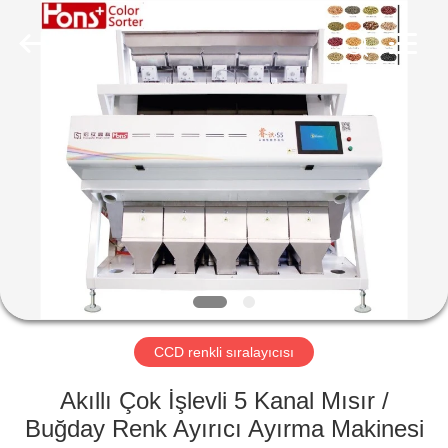
Hongshi
Optoelectronic
High-
tech
Co.,Ltd.
All
Rights
Reserved.
EV
ÜRÜN:%
S
HAKKIMIZDA
FABRIKA
TURU
CCD renkli sıralayıcısı
Akıllı Çok İşlevli 5 Kanal Mısır /
KALITE
Buğday Renk Ayırıcı Ayırma Makinesi