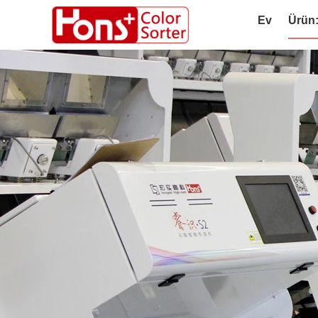
Ev
Ürün