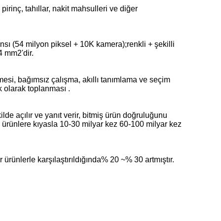
rinç, tahıllar, nakit mahsulleri ve diğer
sı (54 milyon piksel + 10K kamera);renkli + şekilli
4 mm2'dir.
mesi, bağımsız çalışma, akıllı tanımlama ve seçim
k olarak toplanması .
kilde açılır ve yanıt verir, bitmiş ürün doğruluğunu
er ürünlere kıyasla 10-30 milyar kez 60-100 milyar kez
 ürünlerle karşılaştırıldığında% 20 ~% 30 artmıştır.