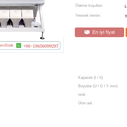
Ödeme koşulları:
L
Yetenek temini:
Y
En iyi fiyat
Kapasite (t / h):
Boyutlar (U / G / Y mm):
renk:
Ürün adı: