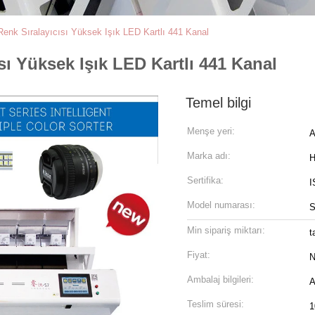
enk Sıralayıcısı Yüksek Işık LED Kartlı 441 Kanal
ı Yüksek Işık LED Kartlı 441 Kanal
Temel bilgi
Menşe yeri:
A
Marka adı:
H
Sertifika:
I
Model numarası:
S
Min sipariş miktarı:
t
Fiyat:
N
Ambalaj bilgileri:
A
Teslim süresi:
1