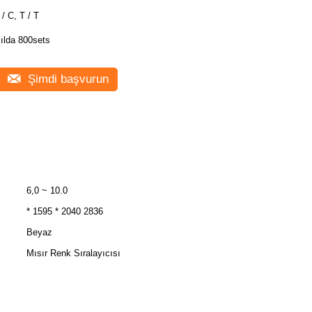
 / C, T / T
ılda 800sets
Şimdi başvurun
6,0 ~ 10.0
* 1595 * 2040 2836
Beyaz
Mısır Renk Sıralayıcısı