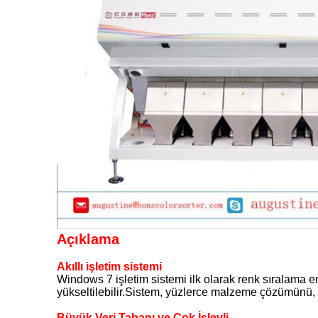
Açıklama
Akıllı işletim sistemi
Windows 7 işletim sistemi ilk olarak renk sıralama 
yükseltilebilir.Sistem, yüzlerce malzeme çözümünü, m
Büyük Veri Tabanı ve Çok İşlevli