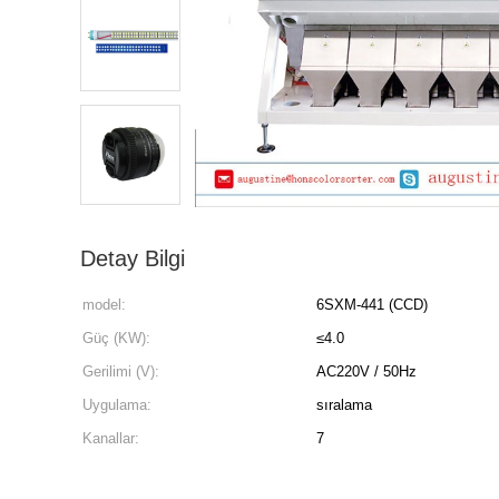
Detay Bilgi
model:
6SXM-441 (CCD)
Güç (KW):
≤4.0
Gerilimi (V):
AC220V / 50Hz
Uygulama:
sıralama
Kanallar:
7