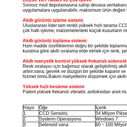
Sınırsız mod depolamasına sahip devasa veritabanı, bi
uygulamalara uygulanabilir, maksimum ürün değeri ve 
Akıllı görüntü işleme sistemi
Uluslararası lider tam renkli yüksek hızlı tarama CC
çok hatlı işleme, malzemelerdeki küçük kusurların
Akıllı görüntü toplama sistemi
Ham madde özelliklerinin doğru bir şekilde toplanma
kuralına göre akıllı sıralama elde etmek için renk, ş
Akıllı manyetik kontrol yüksek frekanslı solenoid 
Renk sıralayıcı için bağımsız olarak geliştirilmiş akıl
artırır;vana, gevrek ve düzgün bir şekilde kapanır ve
hizmet ömrü.Bakım maliyetlerini düşürmek için akıllı 
Yüksek hızlı besleme sistemi
Patent yüksek frekanslı vibratör, antioksidan anot mua
Hayır.
Öğe
İçerik
1
CCD Sensörü
54 Milyon Pikse
2
Systerm Operasyonu
Windows 7
3
Selenoid vana
60 ~ 100 Milyo