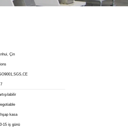
nhui, Çin
ons
SO9001,SGS,CE
7
artışılabilir
egotiable
hşap kasa
0-15 iş günü