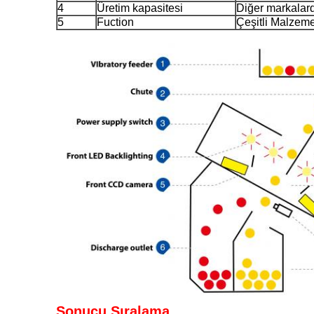
4
Üretim kapasitesi
Diğer markalar
5
Fuction
Çeşitli Malzeme
Sonucu Sıralama