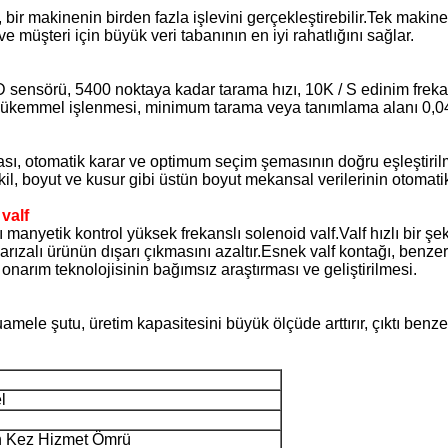
r makinenin birden fazla işlevini gerçekleştirebilir.Tek makine pi
müşteri için büyük veri tabanının en iyi rahatlığını sağlar.
D sensörü, 5400 noktaya kadar tarama hızı, 10K / S edinim frekan
 mükemmel işlenmesi, minimum tarama veya tanımlama alanı 0,0
sı, otomatik karar ve optimum seçim şemasının doğru eşleştiril
Sunmak
ekil, boyut ve kusur gibi üstün boyut mekansal verilerinin otomati
valf
lı manyetik kontrol yüksek frekanslı solenoid valf.Valf hızlı bir şe
 arızalı ürünün dışarı çıkmasını azaltır.Esnek valf kontağı, benz
onarım teknolojisinin bağımsız araştırması ve geliştirilmesi.
mele şutu, üretim kapasitesini büyük ölçüde arttırır, çıktı benzer
l
n Kez Hizmet Ömrü