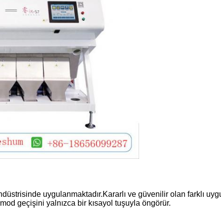
Mesaj bırakın
Sizi yakında arayacağız!
endüstrisinde uygulanmaktadır.Kararlı ve güvenilir olan farklı
od geçişini yalnızca bir kısayol tuşuyla öngörür.